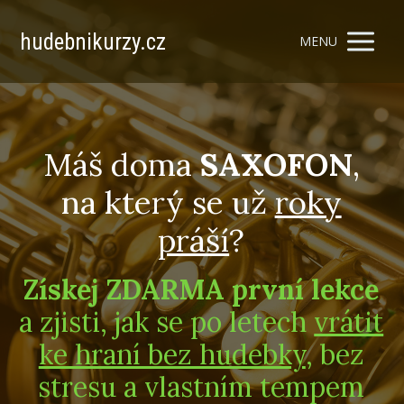
hudebnikurzy.cz
MENU
Máš doma
SAXOFON
,
na který se už
roky
práší
?
Získej ZDARMA první lekce
a zjisti, jak se po letech
vrátit
ke hraní bez hudebky
, bez
stresu a vlastním tempem