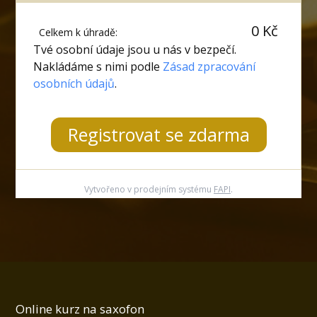
0 Kč
Celkem k úhradě:
Tvé osobní údaje jsou u nás v bezpečí.
Nakládáme s nimi podle
Zásad zpracování
osobních údajů
.
Registrovat se zdarma
Vytvořeno v prodejním systému
FAPI
.
Online kurz na saxofon