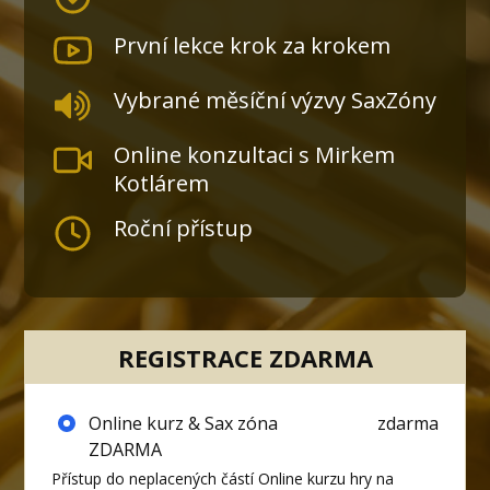
První lekce krok za krokem
Vybrané měsíční výzvy SaxZóny
Online konzultaci s Mirkem
Kotlárem
Roční přístup
REGISTRACE ZDARMA
Online kurz & Sax zóna
zdarma
ZDARMA
Přístup do neplacených částí Online kurzu hry na