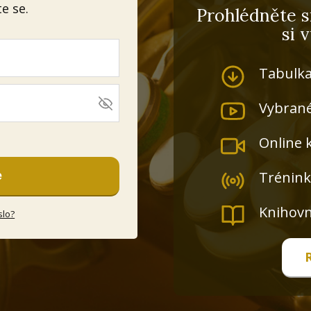
te se.
Prohlédněte s
si 
Tabulka
Vybrané
Online 
Trénink
e
Knihovn
slo?