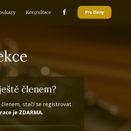
Pro členy
oukazy
Konzultace
ekce
ještě členem?
 členem, stačí se registrovat.
trace je ZDARMA.