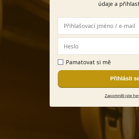
údaje a přihlas
Pamatovat si mě
Přihlásit s
Zapomněli jste he