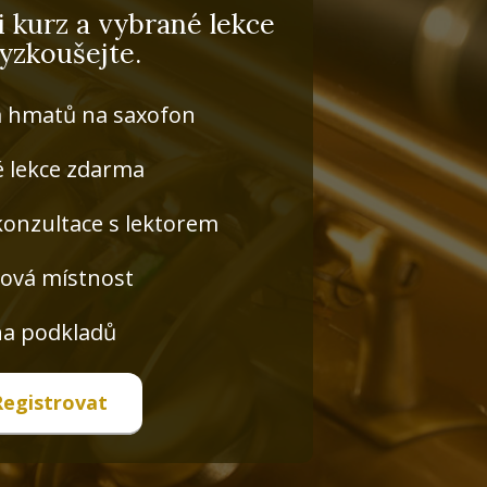
i kurz a vybrané lekce
vyzkoušejte.
 hmatů na saxofon
 lekce zdarma
konzultace s lektorem
ová místnost
a podkladů
Registrovat