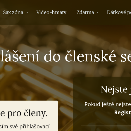
Sax zóna
Video-hmaty
Zdarma
Dárkové p
lášení do členské s
Nejste 
Pokud ještě nejste
e pro členy.
Regis
sím své přihlašovací