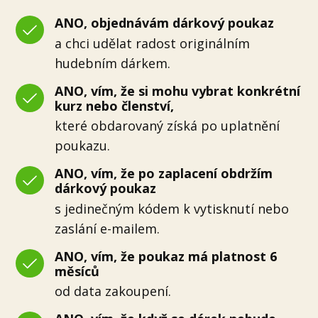
ANO, objednávám dárkový poukaz
a chci udělat radost originálním
hudebním dárkem.
ANO, vím, že si mohu vybrat konkrétní
kurz nebo členství,
které obdarovaný získá po uplatnění
poukazu.
ANO, vím, že po zaplacení obdržím
dárkový poukaz
s jedinečným kódem k vytisknutí nebo
zaslání e-mailem.
ANO, vím, že poukaz má platnost 6
měsíců
od data zakoupení.