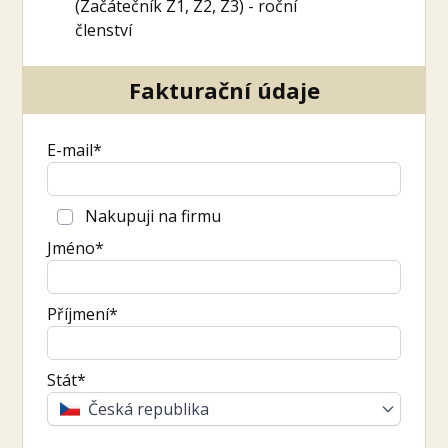
(Začátečník Z1, Z2, Z3) - roční
členství
Fakturační údaje
E-mail*
Nakupuji na firmu
Jméno*
Příjmení*
Stát*
Česká republika