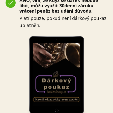
ANO, vím, že když se dárek nebude
líbit, můžu využít 30denní záruku
vrácení peněz bez udání důvodu.
Platí pouze, pokud není dárkový poukaz
uplatněn.