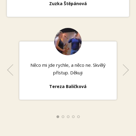
Zuzka Štěpánová
Něco mi jde rychle, a něco ne. Skvělý
přístup. Děkuji
Tereza Baličková
Mojmír Babůrek
Bětka Krumová
Jan Scholz
Naty Kirschnerová